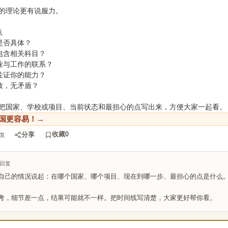
的理论更有说服力。
点
是否具体？
包含相关科目？
业与工作的联系？
佐证你的能力？
致，无矛盾？
把国家、学校或项目、当前状态和最担心的点写出来，方便大家一起看。
国更容易！→
收藏
0
分享
复
回复
自己的情况说起：在哪个国家、哪个项目、现在到哪一步、最担心的点是什么
考，细节差一点，结果可能就不一样。把时间线写清楚，大家更好帮你看。