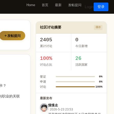
Home
首页
最新
发帖提问
Login
登录
社区讨论摘要
缓存
发帖提问
2405
0
累计讨论
今日新增
100%
26
讨论占比
活跃国家
签证
0%
申请
0%
卡？
讨论
100%
与职业的关联
最新发布
慢慢走
· 2026-5-23 23:53