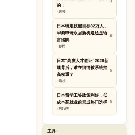
3
的！
· 选校
日本特定技能目标82万人，
华裔申请永居新机遇还是语
6
言陷阱
· 移民
日本“高度人才签证”2026新
规背后，谁在悄悄被系统抬
5
高权重？
· 选校
日本留学工签政策利好，低
5
成本高就业前景成热门选择
· PGWP
工具