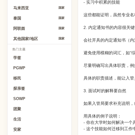
- 实习中积累的技能
马来西亚
国家
这些都能证明，虽然专业名
泰国
国家
2. 内定通知书的内容很关键
阿联酋
国家
其他国家/地区
国家
会社开具的内定通知书（内
热门主题
避免使用模糊的词汇，如“综
学签
尽量明确写出具体职责，例如
PGWP
具体的职责描述，能让入管
移民
探亲签
3. 面试时的解释要自然
SOWP
如果入管局要求补充说明，
团聚
用具体的例子说明：
生活
- 你在大学时如何解决一个
- 这个技能如何迁移到工作
安家