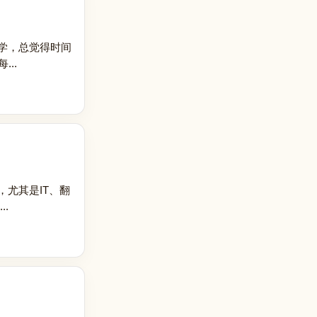
学，总觉得时间
..
尤其是IT、翻
.