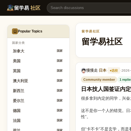
日本技人国签证内定后，专业不匹配会被拒签吗？ | 留学易
留学易
社区
Popular Topics
留学易社区
留学易社区
国家分类
加拿大
国家
美国
国家
慢慢走
日本
·
·
·
2026
选校
英国
国家
Community member
1 repli
澳大利亚
国家
日本技人国签证内定
新西兰
国家
很多拿到内定的同学，兴奋
爱尔兰
国家
这不是你一个人的错觉。日本
德国
国家
性”。
法国
国家
但“卡不卡”不是玄学，而
荷兰
国家