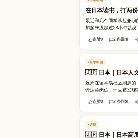
留学申请
在日本读书，打两份
最近和几个同学聊起兼职
加起来没超过28小时就没
点赞
0
2 条回复
留学申请
🇯🇵 日本｜日本
这周在留学易社区刷屏的
译这类岗位，一旦被发现实
点赞
0
2 条回复
选校
🇯🇵 日本｜日本