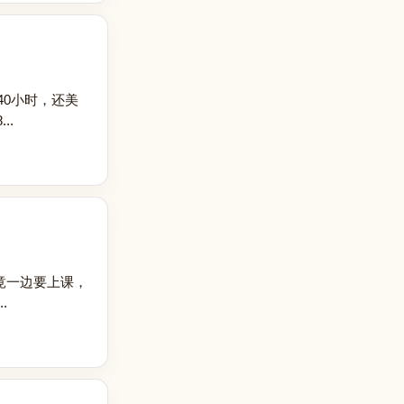
0小时，还美
..
竟一边要上课，
.