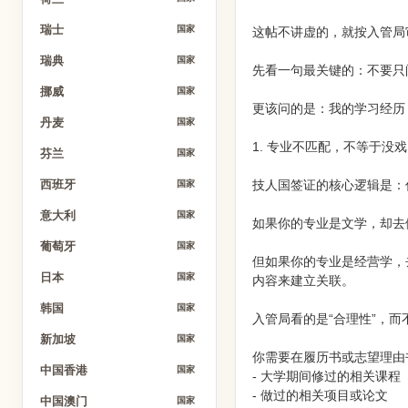
瑞士
国家
这帖不讲虚的，就按入管局
瑞典
国家
先看一句最关键的：不要只
挪威
国家
更该问的是：我的学习经历
丹麦
国家
1. 专业不匹配，不等于没戏
芬兰
国家
技人国签证的核心逻辑是：
西班牙
国家
意大利
国家
如果你的专业是文学，却去
葡萄牙
国家
但如果你的专业是经营学，
日本
国家
内容来建立关联。
韩国
国家
入管局看的是“合理性”，而
新加坡
国家
你需要在履历书或志望理由
中国香港
国家
- 大学期间修过的相关课程
- 做过的相关项目或论文
中国澳门
国家