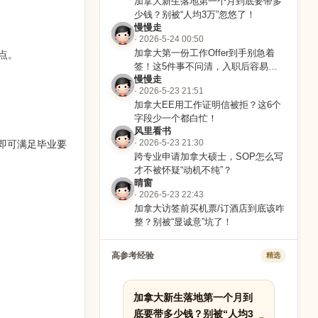
加拿大新生落地第一个月到底要带多
少钱？别被“人均3万”忽悠了！
慢慢走
· 2026-5-24 00:50
加拿大第一份工作Offer到手别急着
点。
签！这5件事不问清，入职后容易踩
慢慢走
坑
· 2026-5-23 21:51
加拿大EE用工作证明信被拒？这6个
字段少一个都白忙！
风里看书
完即可满足毕业要
· 2026-5-23 21:30
跨专业申请加拿大硕士，SOP怎么写
才不被怀疑“动机不纯”？
晴窗
· 2026-5-23 22:43
加拿大访签前买机票/订酒店到底该咋
整？别被“显诚意”坑了！
高参考经验
精选
加拿大新生落地第一个月到
底要带多少钱？别被“人均3