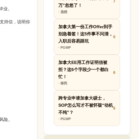
7
万”忽悠了！
毕业。
· 选校
封支持信，说明你
加拿大第一份工作Offer到手
别急着签！这5件事不问清，
6
入职后容易踩坑
· PGWP
加拿大EE用工作证明信被
拒？这6个字段少一个都白
6
忙！
· 移民
跨专业申请加拿大硕士，
SOP怎么写才不被怀疑“动机
6
不纯”？
显风险。
· PGWP