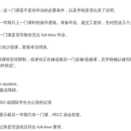
：这一门课是不是你毕业的必要条件，以及学校是否出具了证明。
一学期只上一门课时的操作逻辑。准备毕业、递交工签前，先对照这几个
是否导致你无法 full-time 毕业。
因为你主动少选课，那基本没得谈。
 是因为学校课程安排限制，或者你正在修读最后一门必修/选修课，且学校确认修
外情况”。
 student。
的最后障碍。
DSO 或国际学生办公室的记录
示最后一学期只有一门课，IRCC 就会拒签。
录是否连续且符合 full-time 要求。