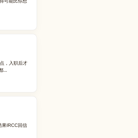
花得可能比你想
键点，入职后才
..
果IRCC回信