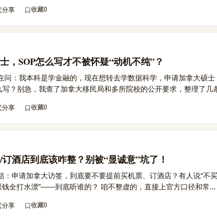
收藏
0
分享
士，SOP怎么写才不被怀疑“动机不纯”？
在问：我本科是学金融的，现在想转去学数据科学，申请加拿大硕士
底该怎么写？别急，我查了加拿大移民局和多所院校的公开要求，整理了几条关
收藏
0
分享
/订酒店到底该咋整？别被“显诚意”坑了！
结：申请加拿大访签，到底要不要提前买机票、订酒店？有人说“不
票钱全打水漂”——到底听谁的？ 咱不整虚的，直接上官方口径和常...
收藏
0
分享