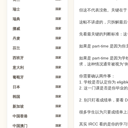
瑞士
国家
但这不代表没救。关键在于
瑞典
国家
这帖不讲虚的，只拆解最后
挪威
国家
先看最关键的判断标准：这一门课
丹麦
国家
如果是 part-time 是
芬兰
国家
如果是 part-time
西班牙
国家
求，这种情况通常被视为“例
意大利
国家
你需要确认两件事：
葡萄牙
国家
1. 学校是否认定你为 eligible
日本
国家
2. 这一门课是否是你毕业
韩国
国家
2. 别只盯着成绩单，要看 
新加坡
国家
很多学生以为只要成绩单上显
中国香港
国家
其实 IRCC 看的是你的学习记
中国澳门
国家