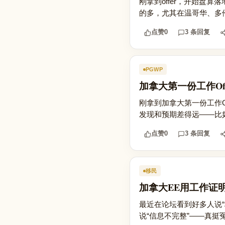
刚拿到offer，开始盘
的多，尤其在温哥华、多伦
点赞
0
3 条回复
PGWP
加拿大第一份工作O
刚拿到加拿大第一份工作O
发现和预期差得远——比
点赞
0
3 条回复
移民
加拿大EE用工作证
最近在论坛看到好多人说“
说“信息不完整”——真挺冤的。