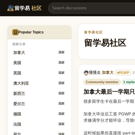
加拿大最后一学期只上一门课，PGWP 资格怎么保？ | 留学易
留学易
社区
Popular Topics
留学易社区
留学易社区
国家分类
加拿大
国家
美国
国家
慢慢走
加拿大
·
·
·
2
PGWP
英国
国家
Community member
1 repli
澳大利亚
国家
加拿大最后一学期只
新西兰
国家
很多留学生卡在最后一学期，不
爱尔兰
国家
加拿大毕业后工签 PGWP 
德国
国家
求修满学分才能毕业，导致
法国
国家
这时候如果你直接按 part-
荷兰
国家