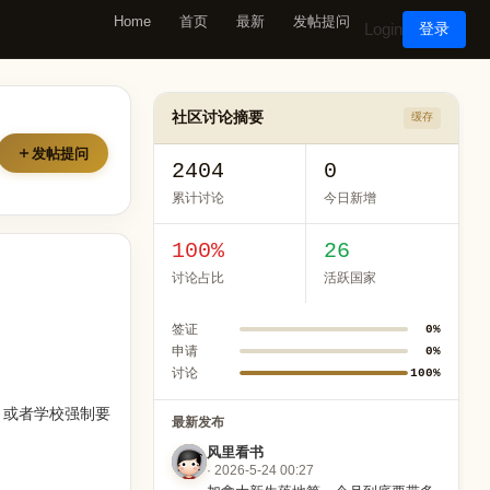
Home
首页
最新
发帖提问
Login
登录
社区讨论摘要
缓存
发帖提问
2404
0
累计讨论
今日新增
100%
26
讨论占比
活跃国家
签证
0%
申请
0%
讨论
100%
完、或者学校强制要
最新发布
风里看书
· 2026-5-24 00:27