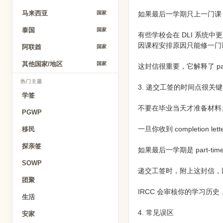
马来西亚
如果最后一学期只上一门课
国家
泰国
国家
有些学校会在 DLI 系统
因课程安排原因只能修一门
阿联酋
国家
其他国家/地区
国家
这封信很重要，它解释了 par
热门主题
3. 递交工签的时间点很关键
学签
不要在毕业当天才准备材料
PGWP
一旦你收到 completion lett
移民
探亲签
如果最后一学期是 part-
SOWP
递交工签时，附上这封信，以及你的 
团聚
IRCC 会审核你的学习历史
生活
4. 常见误区
安家