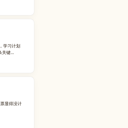
，学习计划
键...
买票显得没计