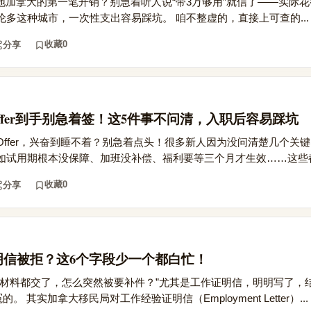
算落地加拿大的第一笔开销？别急着听人说“带3万够用”就信了——实际
多这种城市，一次性支出容易踩坑。 咱不整虚的，直接上可查的...
收藏
0
分享
ffer到手别急着签！这5件事不问清，入职后容易踩坑
ffer，兴奋到睡不着？别急着点头！很多新人因为没问清楚几个关
如试用期根本没保障、加班没补偿、福利要等三个月才生效……这些都.
收藏
0
分享
明信被拒？这6个字段少一个都白忙！
材料都交了，怎么突然被要补件？”尤其是工作证明信，明明写了，结
 其实加拿大移民局对工作经验证明信（Employment Letter）...