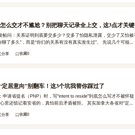
怎么交才不尴尬？别把聊天记录全上交，这3点才关键
发帖问：关系证明到底要交多少？交多了怕隐私泄露，交少了又怕被
你聊了多久”，而是“你们的关系有没有真实发生过”。 先说几个可核...
收藏
0
分享
写“定居意向”别翻车！这3个坑我替你踩过了
省提名（PNP）时，写“intent to reside”到底怎么写才不被
心里还惦记着安省的，真怕前后矛盾被拒。 其实加拿大各省对“定...
收藏
0
分享