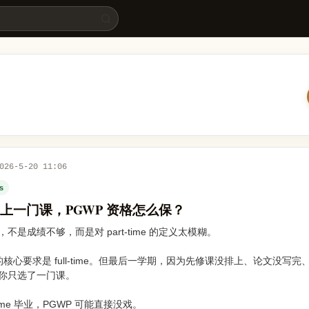
026-5-20 11:06
es
上一门课，PGWP 资格怎么保？
是成绩不够，而是对 part-time 的定义太模糊。
的核心要求是 full-time。但最后一学期，因为先修课没排上、论文没写
你只选了一门课。
time 毕业，PGWP 可能直接没戏。