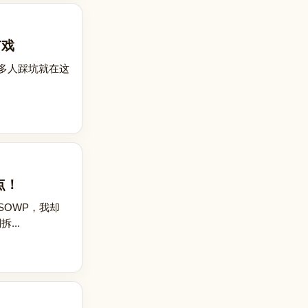
有戏
很多人踩坑就在这
点！
OWP，我却
...