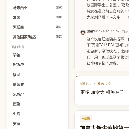
校国际学生办公室，问清
马来西亚
国家
特意在递交前去官网的“Che
大家别只看LOA文字，
泰国
国家
阿联酋
国家
阿衡
2026-5-26 15:54
回复
其他国家/地区
国家
这个快速通道确实省事，
了“无需TAL/ PAL
热门主题
边更新了录取状态，比如L
学签
前一周，务必登录学校官
让小细节拖了后腿。
PGWP
移民
加拿大 · 相关讨论
探亲签
更多 加拿大 相关帖子
SOWP
团聚
生活
选校
安家
加拿大新生落地第一