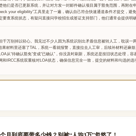
楚他们是否已更新系统，并让对方发一封邮件确认项目属于豁免范围，再附在
ck your eligibility”工具里走了一遍，确认自己符合快速通道条件才提交，
一定要查系统状态，有疑问直接问学校招生或签证支持部门，他们通常会提供明
但千万别掉以轻心。我见过不少人因为系统识别出矛盾信息被转人工，耽误一
”选项，结果材料里还塞了TAL，系统一看就报警，直接拉去人工审，后续补材料还麻
OA从“待确认豁免”变成“已确认”，你没及时刷新，系统还是按旧状态处理，容
网和IRCC系统双重核对LOA状态，确保信息完全一致，提交的材料和勾选的选
个月到底要带多少钱？别被“人均3万”忽悠了！