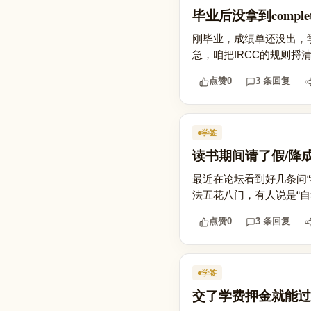
毕业后没拿到comple
刚毕业，成绩单还没出，学
急，咱把IRCC的规则捋清楚
点赞
0
3 条回复
学签
读书期间请了假/降成
最近在论坛看到好几条问“
法五花八门，有人说是“自动
点赞
0
3 条回复
学签
交了学费押金就能过