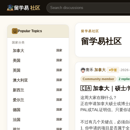
🇨🇦 加拿大｜硕士/博士学签无需PAL/TAL：快速通道2026年1月已生
留学易
社区
Popular Topics
留学易社区
留学易社区
国家分类
加拿大
国家
美国
国家
青禾
加拿大
·
·
·
2026
学签
英国
国家
Community member
2 repli
澳大利亚
国家
🇨🇦 加拿大｜硕士
新西兰
国家
这周大家在聊什么？
爱尔兰
国家
正在申请加拿大硕士或博士的
PAL或TAL证明信。只
德国
国家
法国
国家
不过有几个关键点，必须自
1. 你申请的项目是否属于全
荷兰
国家