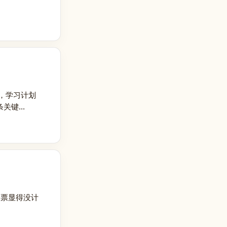
，学习计划
键...
买票显得没计