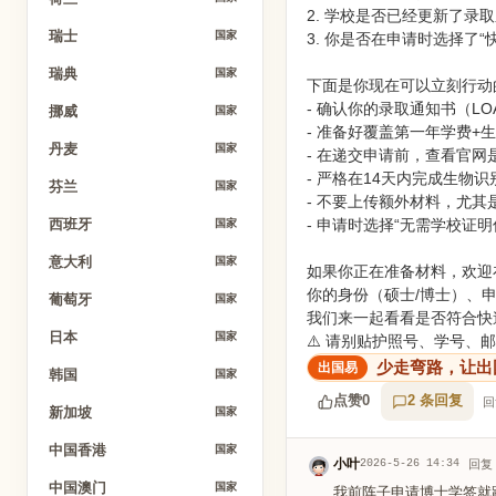
2. 学校是否已经更新了录取
瑞士
国家
3. 你是否在申请时选择了
瑞典
国家
下面是你现在可以立刻行动
- 确认你的录取通知书（LOA）已明确
挪威
国家
- 准备好覆盖第一年学费+
丹麦
国家
- 在递交申请前，查看官网
- 严格在14天内完成生物
芬兰
国家
- 不要上传额外材料，尤
- 申请时选择“无需学校证
西班牙
国家
意大利
国家
如果你正在准备材料，欢迎
你的身份（硕士/博士）、
葡萄牙
国家
我们来一起看看是否符合快
日本
国家
⚠️ 请别贴护照号、学号、
少走弯路，让出
韩国
国家
点赞
0
2 条回复
回
新加坡
国家
中国香港
国家
小叶
2026-5-26 14:34
回复
中国澳门
国家
我前阵子申请博士学签就踩