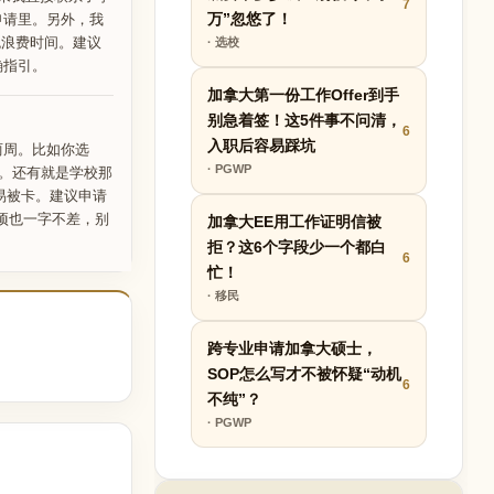
7
万”忽悠了！
申请里。另外，我
避免浪费时间。建议
· 选校
确指引。
加拿大第一份工作Offer到手
别急着签！这5件事不问清，
6
入职后容易踩坑
两周。比如你选
· PGWP
烦。还有就是学校那
易被卡。建议申请
项也一字不差，别
加拿大EE用工作证明信被
拒？这6个字段少一个都白
6
忙！
· 移民
跨专业申请加拿大硕士，
SOP怎么写才不被怀疑“动机
6
不纯”？
· PGWP