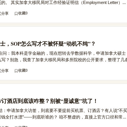
 其实加拿大移民局对工作经验证明信（Employment Letter）...
收藏
0
分享
士，SOP怎么写才不被怀疑“动机不纯”？
在问：我本科是学金融的，现在想转去学数据科学，申请加拿大硕士
底该怎么写？别急，我查了加拿大移民局和多所院校的公开要求，整理了几条关
收藏
0
分享
/订酒店到底该咋整？别被“显诚意”坑了！
结：申请加拿大访签，到底要不要提前买机票、订酒店？有人说“不
票钱全打水漂”——到底听谁的？ 咱不整虚的，直接上官方口径和常...