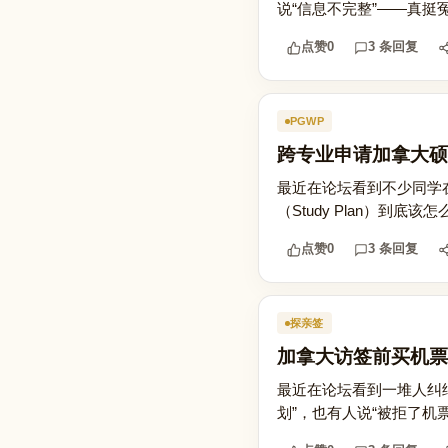
说“信息不完整”——真挺冤的。
点赞
0
3 条回复
PGWP
跨专业申请加拿大硕
最近在论坛看到不少同学
（Study Plan）到
点赞
0
3 条回复
探亲签
加拿大访签前买机票
最近在论坛看到一堆人纠
划”，也有人说“被拒了机