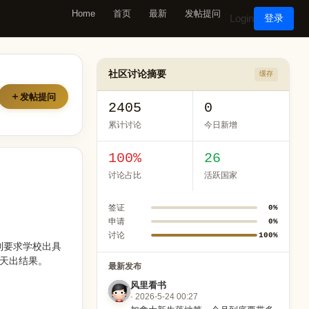
Home
首页
最新
发帖提问
Login
登录
社区讨论摘要
缓存
发帖提问
2405
0
累计讨论
今日新增
100%
26
讨论占比
活跃国家
签证
0%
申请
0%
讨论
100%
制要求学校出具
7天出结果。
最新发布
风里看书
· 2026-5-24 00:27