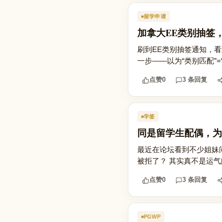
留学申请
加拿大EE类别抽签
刷到EE类别抽签通知，
一步——以为“类别匹配”=
点赞
0
3 条回复
学签
同是留学生配偶，为
最近在论坛看到不少姐妹
被拒了？ 其实真不是运气
点赞
0
3 条回复
PGWP