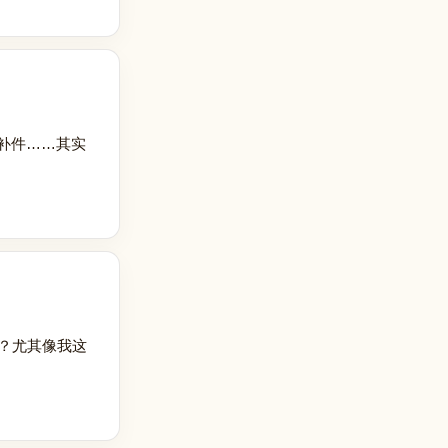
补件……其实
怀疑？尤其像我这