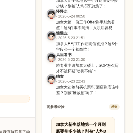
加拿大新生落地第一个月到底要带多
少钱？别被“人均3万”忽悠了！
慢慢走
· 2026-5-24 00:50
加拿大第一份工作Offer到手别急着
签！这5件事不问清，入职后容易踩
慢慢走
坑
· 2026-5-23 21:51
加拿大EE用工作证明信被拒？这6个
字段少一个都白忙！
风里看书
· 2026-5-23 21:30
跨专业申请加拿大硕士，SOP怎么写
才不被怀疑“动机不纯”？
晴窗
· 2026-5-23 22:43
加拿大访签前买机票/订酒店到底该咋
整？别被“显诚意”坑了！
高参考经验
精选
加拿大新生落地第一个月到
底要带多少钱？别被“人均3
后来我直接联系了学