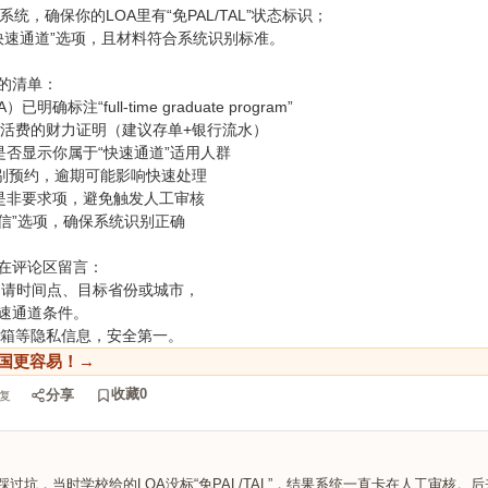
系统，确保你的LOA里有“免PAL/TAL”状态标识；
“快速通道”选项，且材料符合系统识别标准。
的清单：
标注“full-time graduate program”
生活费的财力证明（建议存单+银行流水）
是否显示你属于“快速通道”适用人群
识别预约，逾期可能影响快速处理
其是非要求项，避免触发人工审核
明信”选项，确保系统识别正确
在评论区留言：
申请时间点、目标省份或城市，
速通道条件。
邮箱等隐私信息，安全第一。
国更容易！→
收藏
0
分享
复
过坑，当时学校给的LOA没标“免PAL/TAL”，结果系统一直卡在人工审核。