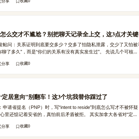
收藏
0
分享
怎么交才不尴尬？别把聊天记录全上交，这3点才关键
发帖问：关系证明到底要交多少？交多了怕隐私泄露，交少了又怕被
你聊了多久”，而是“你们的关系有没有真实发生过”。 先说几个可核...
收藏
0
分享
写“定居意向”别翻车！这3个坑我替你踩过了
省提名（PNP）时，写“intent to reside”到底怎么写才不被
心里还惦记着安省的，真怕前后矛盾被拒。 其实加拿大各省对“定...
收藏
0
分享