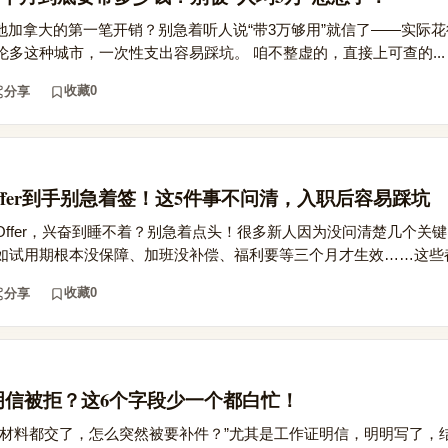
算落地加拿大的第一笔开销？别急着听人说“带3万够用”就信了——实际
多这种城市，一次性支出容易踩坑。 咱不整虚的，直接上可查的...
收藏
0
分享
ffer到手别急着签！这5件事不问清，入职后容易踩坑
ffer，兴奋到睡不着？别急着点头！很多新人因为没问清楚几个关
如试用期根本没保障、加班没补偿、福利要等三个月才生效……这些都.
收藏
0
分享
明信被拒？这6个字段少一个都白忙！
材料都交了，怎么突然被要补件？”尤其是工作证明信，明明写了，结