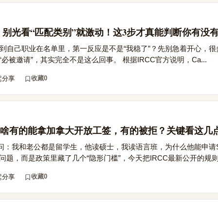
，别光看“匹配类别”就激动！这3步才真能判断你有没
看到自己职业在名单里，第一反应是不是“我稳了”？先别急着开心，
“必被邀请”，其实完全不是这么回事。 根据IRCC官方说明，Ca...
收藏
0
分享
啥有的能拿加拿大开放工签，有的被拒？关键看这几
问：我和老公都是留学生，他读硕士，我读语言班，为什么他能申请S
问题，而是政策里藏了几个“隐形门槛”，今天把IRCC最新公开的规则拆
收藏
0
分享