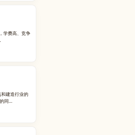
，学费高、竞争
.
筑和建造行业的
同...