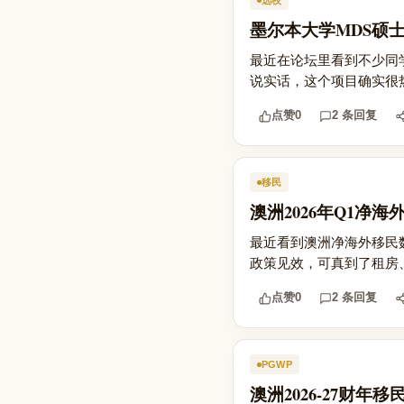
选校
墨尔本大学MDS硕
最近在论坛里看到不少同
说实话，这个项目确实很
点赞
0
2 条回复
移民
澳洲2026年Q1净
最近看到澳洲净海外移民
政策见效，可真到了租房
点赞
0
2 条回复
PGWP
澳洲2026-27财年