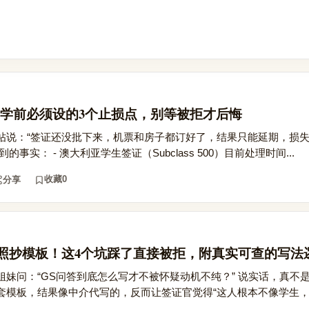
学前必须设的3个止损点，别等被拒才后悔
帖说：“签证还没批下来，机票和房子都订好了，结果只能延期，损失惨
事实： - 澳大利亚学生签证（Subclass 500）目前处理时间...
收藏
0
分享
答别照抄模板！这4个坑踩了直接被拒，附真实可查的写法
妹问：“GS问答到底怎么写才不被怀疑动机不纯？” 说实话，真不
模板，结果像中介代写的，反而让签证官觉得“这人根本不像学生，..