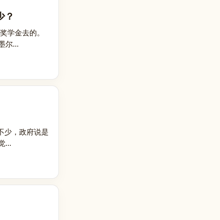
少？
着奖学金去的。
...
不少，政府说是
..