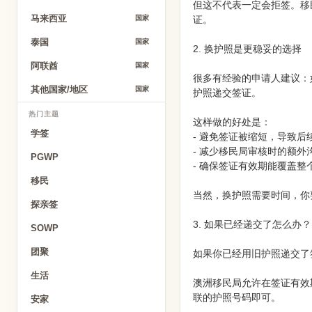
但这不代表一定会拒签。移
马来西亚
证。
国家
泰国
国家
2. 换护照是更稳妥的选择
阿联酋
国家
很多有经验的申请人建议：
其他国家/地区
国家
护照递交签证。
热门主题
这样做的好处是：
学签
- 避免签证被缩短，导致后
- 减少移民局审核时的额外
PGWP
- 确保签证有效期能覆盖整
移民
当然，换护照需要时间，你
探亲签
3. 如果已经递交了怎么办？
SOWP
团聚
如果你已经用旧护照递交了
生活
澳洲移民局允许在签证有效期
联的护照号码即可。
安家