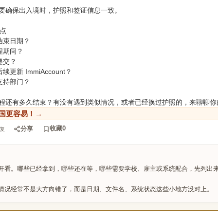
要确保出入境时，护照和签证信息一致。
 点
结束日期？
程期间？
递交？
新 ImmiAccount？
支持部门？
程还有多久结束？有没有遇到类似情况，或者已经换过护照的，来聊聊你
国更容易！→
收藏
0
分享
复
开看。哪些已经拿到，哪些还在等，哪些需要学校、雇主或系统配合，先列出
情况经常不是大方向错了，而是日期、文件名、系统状态这些小地方没对上。