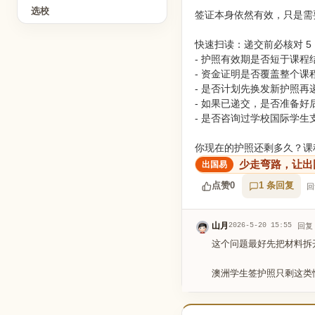
选校
签证本身依然有效，只是需
快速扫读：递交前必核对 5
- 护照有效期是否短于课程
- 资金证明是否覆盖整个课
- 是否计划先换发新护照再
- 如果已递交，是否准备好后续更
- 是否咨询过学校国际学生
你现在的护照还剩多久？课
少走弯路，让出
点赞
0
1 条回复
回
山月
2026-5-20 15:55
回复
这个问题最好先把材料拆
澳洲学生签护照只剩这类