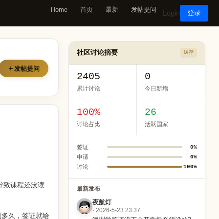
Home
首页
最新
发帖提问
Login
登录
社区讨论摘要
缓存
发帖提问
2405
0
累计讨论
今日新增
100%
26
讨论占比
活跃国家
签证
0%
申请
0%
讨论
100%
导致课程还没读
最新发布
夜航灯
· 2026-5-23 23:37
剩多久，签证就给