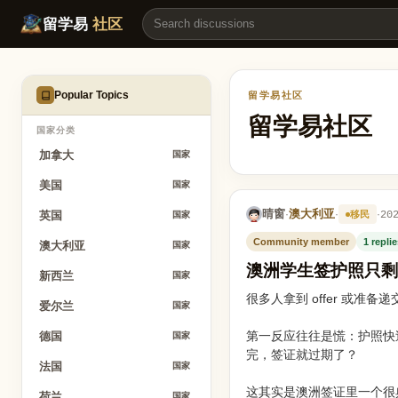
澳洲学生签护照只剩11个月，签证会被拒还是缩短？ | 留学易
留学易
社区
Popular Topics
留学易社区
留学易社区
国家分类
加拿大
国家
美国
国家
晴窗
澳大利亚
·
·
·
20
移民
英国
国家
Community member
1 repli
澳大利亚
国家
澳洲学生签护照只剩
新西兰
国家
很多人拿到 offer 或准
爱尔兰
国家
第一反应往往是慌：护照快
德国
国家
完，签证就过期了？
法国
国家
这其实是澳洲签证里一个很
荷兰
国家