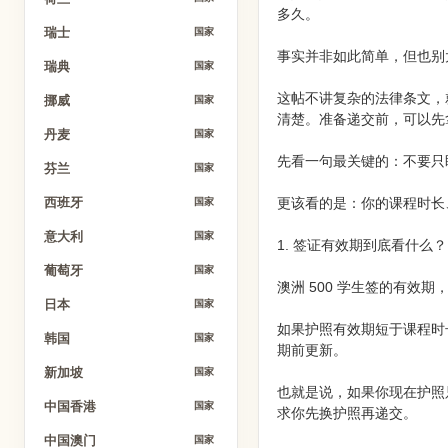
多久。
瑞士
国家
事实并非如此简单，但也别
瑞典
国家
这帖不讲复杂的法律条文，就
挪威
国家
清楚。准备递交前，可以先
丹麦
国家
先看一句最关键的：不要只
芬兰
国家
更该看的是：你的课程时长
西班牙
国家
意大利
国家
1. 签证有效期到底看什么？
葡萄牙
国家
澳洲 500 学生签的有
日本
国家
如果护照有效期短于课程时
韩国
国家
期前更新。
新加坡
国家
也就是说，如果你现在护照只
中国香港
国家
求你先换护照再递交。
中国澳门
国家