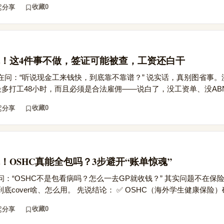
收藏
0
分享
！这4件事不做，签证可能被查，工资还白干
在问：“听说现金工来钱快，到底靠不靠谱？” 说实话，真别图省事。
最多打工48小时，而且必须是合法雇佣——说白了，没工资单、没ABN.
收藏
0
分享
！OSHC真能全包吗？3步避开“账单惊魂”
：“OSHC不是包看病吗？怎么一去GP就收钱？” 其实问题不在保
底cover啥、怎么用。 先说结论： ✅ OSHC（海外学生健康保险）确
收藏
0
分享