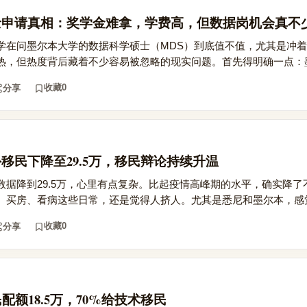
士申请真相：奖学金难拿，学费高，但数据岗机会真不
学在问墨尔本大学的数据科学硕士（MDS）到底值不值，尤其是冲
热，但热度背后藏着不少容易被忽略的现实问题。首先得明确一点：墨尔
收藏
0
分享
海外移民下降至29.5万，移民辩论持续升温
数据降到29.5万，心里有点复杂。比起疫情高峰期的水平，确实降了
、买房、看病这些日常，还是觉得人挤人。尤其是悉尼和墨尔本，感觉.
收藏
0
分享
移民配额18.5万，70%给技术移民