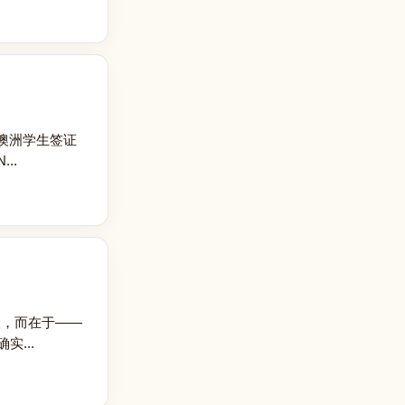
澳洲学生签证
..
险，而在于——
实...