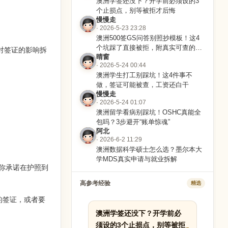
澳洲学签还没下？开学前必须设的3
个止损点，别等被拒才后悔
慢慢走
· 2026-5-23 23:28
澳洲500签GS问答别照抄模板！这4
个坑踩了直接被拒，附真实可查的写
短对签证的影响拆
晴窗
法逻辑
· 2026-5-24 00:44
澳洲学生打工别踩坑！这4件事不
做，签证可能被查，工资还白干
慢慢走
· 2026-5-24 01:07
澳洲留学看病别踩坑！OSHC真能全
包吗？3步避开“账单惊魂”
阿北
· 2026-6-2 11:29
澳洲数据科学硕士怎么选？墨尔本大
学MDS真实申请与就业拆解
你承诺在护照到
高参考经验
精选
月的签证，或者要
澳洲学签还没下？开学前必
须设的3个止损点，别等被拒