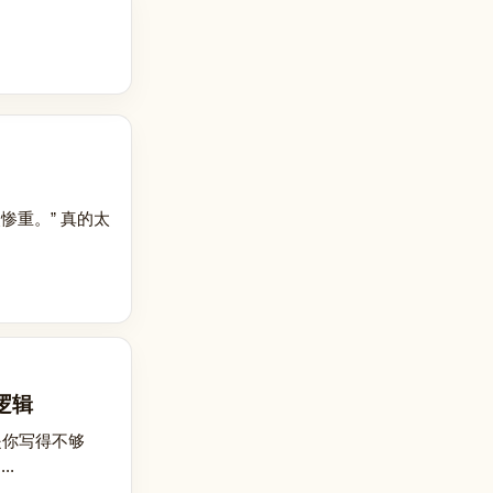
重。” 真的太
逻辑
是你写得不够
.