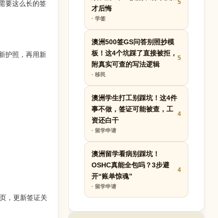
5
需要这么长的签
才后悔
· 学签
澳洲500签GS问答别照抄模
板！这4个坑踩了直接被拒，
新护照，再用新
5
附真实可查的写法逻辑
· 移民
澳洲学生打工别踩坑！这4件
事不做，签证可能被查，工
4
资还白干
· 留学申请
澳洲留学看病别踩坑！
OSHC真能全包吗？3步避
4
开“账单惊魂”
· 留学申请
息页，更新签证关