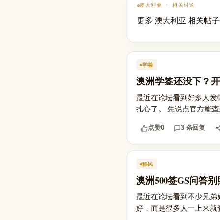
澳大利亚 · 相关讨论
更多 澳大利亚 相关帖子
学签
澳洲学签还没下？开
最近在论坛看到好多人发
扎心了。 先说点官方能查到的
点赞
0
3 条回复
移民
澳洲500签GS问
最近在论坛看到不少兄弟姐
好，而是很多人一上来就套