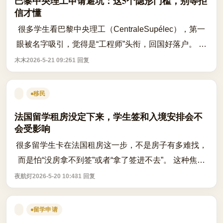
巴黎中央理工申请避坑：这5个隐形门槛，别等拒
信才懂
很多学生看巴黎中央理工（CentraleSupélec），第一
眼被名字吸引，觉得是“工程师”头衔，回国好落户。 但
真去查细节，才发现门槛比想象中硬。 不是学校不好，
木木
2026-5-21 09:25
1 回复
而是很多人没看清：它只招精英、宿...
移民
法国留学租房没定下来，学生签和入境安排会不
会受影响
很多留学生卡在法国租房这一步，不是房子有多难找，
而是怕“没房拿不到签”或者“拿了签进不去”。 这种焦虑
很常见。法国确实有住房要求，但具体怎么卡、卡在哪
夜航灯
2026-5-20 10:43
1 回复
里，往往取决于你当前的签证阶段...
留学申请