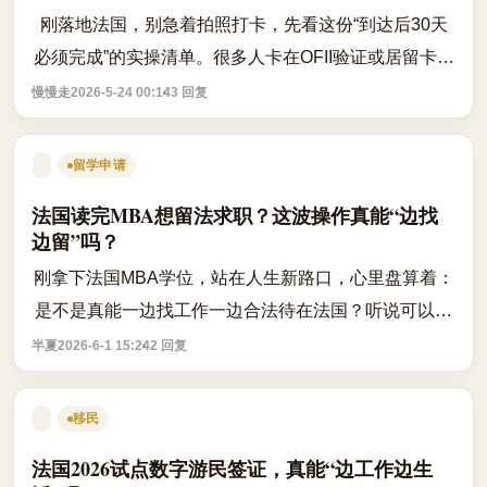
刚落地法国，别急着拍照打卡，先看这份“到达后30天
必须完成”的实操清单。很多人卡在OFII验证或居留卡申
请，不是材料不全，而是时间点没跟上——错过就只能
慢慢走
2026-5-24 00:14
3 回复
返工，甚至影响后续签证续签。 根据...
留学申请
法国读完MBA想留法求职？这波操作真能“边找
边留”吗？
刚拿下法国MBA学位，站在人生新路口，心里盘算着：
是不是真能一边找工作一边合法待在法国？听说可以申
请求职居留，但实际操作到底有多“友好”？网上信息东
半夏
2026-6-1 15:24
2 回复
一榔头西一棒子，真让人头大。最关心...
移民
法国2026试点数字游民签证，真能“边工作边生