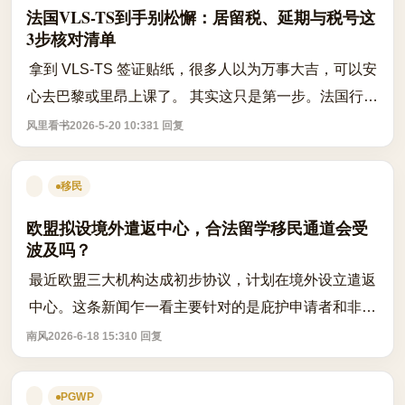
法国VLS-TS到手别松懈：居留税、延期与税号这
3步核对清单
拿到 VLS-TS 签证贴纸，很多人以为万事大吉，可以安
心去巴黎或里昂上课了。 其实这只是第一步。法国行政
体系有个特点：拿到签证不等于自动获得长期居留权。
风里看书
2026-5-20 10:33
1 回复
如果后续步骤没跟上，或者漏交了关键...
移民
欧盟拟设境外遣返中心，合法留学移民通道会受
波及吗？
最近欧盟三大机构达成初步协议，计划在境外设立遣返
中心。这条新闻乍一看主要针对的是庇护申请者和非法
移民，似乎与我们的留学生活距离较远。但作为长期关
南风
2026-6-18 15:31
0 回复
注欧洲政策的人，能感觉到这背后折射出...
PGWP