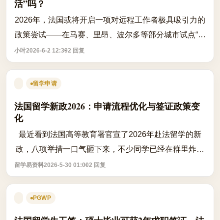
活”吗？
2026年，法国或将开启一项对远程工作者极具吸引力的
政策尝试——在马赛、里昂、波尔多等部分城市试点“数
字游民签证”，允许符合条件的外籍远程工作者在法停留
小叶
2026-6-2 12:39
2 回复
1至2年。这并非简单的旅游居留延期...
留学申请
法国留学新政2026：申请流程优化与签证政策变
化
最近看到法国高等教育署官宣了2026年赴法留学的新
政，八项举措一口气砸下来，不少同学已经在群里炸开
了锅。最直观的变化是申请系统重新梳理，从提交材料
留学易资料
2026-5-30 01:00
2 回复
到校方初审，流程压缩了至少两周时间。之...
PGWP