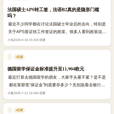
法国硕士APS转工签，法语B2真的是隐形门槛
吗？
最近不少同学都在讨论法国硕士毕业后的去向，特别是
关于APS签证转工作签证的政策。很多人看到政策说毕
业后可以申请为期24个月的APS签证，用于求职、创业
小马
2026-6-18 15:31
0 回复
或转换身份，就觉得万事大吉。但实际上，...
安家
德国留学保证金标准提升至11,904欧元
最近打算去德国留学的朋友，大家手头紧不紧？是不是
都在算那笔“保证金”到底要存多少？先别急着去银行排
队，这里有个大变动得赶紧同步一下。从2024年9月1日
小鱼
2026-7-11 10:24
0 回复
开始，德国留学的保证金标准已经正式...
安家