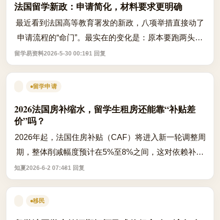
法国留学新政：申请简化，材料要求更明确
最近看到法国高等教育署发的新政，八项举措直接动了
申请流程的“命门”。最实在的变化是：原本要跑两头、
填一堆表格的申请系统，现在统一整合进一个
留学易资料
2026-5-30 00:19
1 回复
叫“Étudiant en France”的平台，资料上传...
留学申请
2026法国房补缩水，留学生租房还能靠“补贴差
价”吗？
2026年起，法国住房补贴（CAF）将进入新一轮调整周
期，整体削减幅度预计在5%至8%之间，这对依赖补贴
维持生活成本的留学生而言，意味着每月实际到手金额
知夏
2026-6-2 07:48
1 回复
可能减少20到50欧元。这一调整并非突发政...
移民