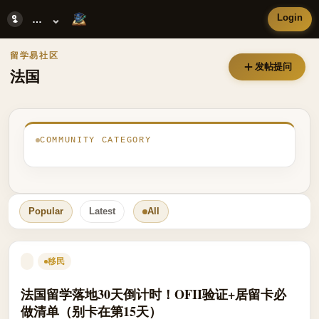
法国
Login
⌄
法国
留学易社区
发帖提问
法国
COMMUNITY CATEGORY
Popular
Latest
All
移民
法国留学落地30天倒计时！OFII验证+居留卡必
做清单（别卡在第15天）