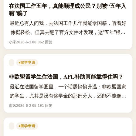
在法国工作五年，真能顺理成公民？别被“五年入
籍”骗了
最近总有人问我，去法国工作几年就能拿国籍，听着好
像挺轻松。但真去翻了官方文件才发现，这“五年”根本
不是打卡上班那么简单。你以为只要在法国合法工作满
小宋
2026-6-1 08:05
2 回复
五年，交税、租房、有工作合同，就能...
留学申请
非欧盟留学生住法国，APL补助真能靠得住吗？
最近在法国留学圈里，一个话题悄悄升温：非欧盟国家
的学生，尤其是没有奖学金的那部分人，还能不能像以
前一样顺利申请到CAF的住房补贴（APL）？这事儿其
南风
2026-6-2 05:19
1 回复
实没那么简单。很多人只盯着法国公立大学...
留学申请