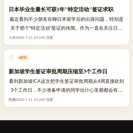
日本毕业生最长可获1年"特定活动"签证求职
最近看到不少朋友在聊日本留学后的出路问题，特别是
关于那个“特定活动”签证的传闻。作为一直在关注日本
站点动态的老用户，我想结合最新的资讯和大家聊聊这
小舟
2026-7-11 10:24
0 回复
个对毕业生影响最大的政策变化。 首...
移民
新加坡学生签证审批周期压缩至3个工作日
看到新加坡ICA这次把学生签证审批周期从4周直接砍到
3个工作日，不少准备申请的同学估计心里都都会有点
意外。这变化确实有点大，毕竟以前大家习惯的“等邮
阿澈
2026-7-11 10:24
0 回复
件”日子可能要成为历史了。这次改革的...
留学易 · 仅作经验交流，不构成法律或移民建议。