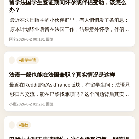
留学法国学生签证期间怀孕或伴侣变动，该怎么
办？
最近在法国留学的小伙伴群里，有人悄悄发了条消息：
原本计划毕业后留在法国工作，结果意外怀孕，伴侣也
因签证问题无法长期留居，一下子陷入身份焦虑。这其
阿宁
2026-6-2 00:10
1 回复
实不是个例——很多持学生签证在法生活...
留学申请
法语一般也能在法国兼职？真实情况是这样
最近在Reddit的r/AskFrance版块，有留学生问：法语只
够日常交流，能在巴黎找兼职吗？这个问题背后其实藏
着很多中国学生的真实困境——签证允许工作，但现实
小鹿
2026-6-2 01:26
1 回复
远比条款复杂。法国确实允许国际学生...
选校