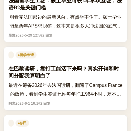
法国留学生工签：硕士毕业可获2年求职签证，法
语B2是关键门槛
刚看完法国那边的最新风向，有点坐不住了。硕士毕业
能拿两年APS求职签，这本来是很多人冲法国的底气，
可现在听说2026年要卡法语B2，真不是开玩笑。 问题
星野
2026-5-29 12:59
2 回复
是，现在还在读研，法语才B1，还差一截。...
留学申请
在巴黎读研，靠打工能活下来吗？真实开销和时
间分配我算明白了
最近在筹备2026年去法国读研，翻遍了Campus France
的政策，看到学生签证允许每年打工964小时，差不多
每周20小时，当时心里一热：这不就等于能自己养活自
阿岚
2026-6-1 10:17
2 回复
己了吗？但真坐下来一算账，才发现理想和...
移民