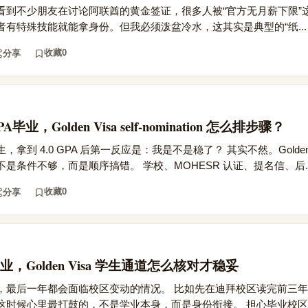
看到不少朋友在讨论阿联酋的黄金签证，很多人被“官方无月薪下限”
有特殊技能就能拿身份。但我必须泼盆冷水，这其实是典型的“纸...
收藏
0
分享
Golden Visa self-nomination 怎么排步骤？
 4.0 GPA 后第一反应是：我是不是稳了？ 其实不然。Golden Visa
最怕的不是条件不够，而是顺序搞错。 学校、MOHESR 认证、提名信、后..
收藏
0
分享
Golden Visa 学生通道怎么核对才稳妥
，最后一年都会面临校区变动的情况。 比如先在迪拜校区读完前三
时候心里最打鼓的，不是学业本身，而是身份衔接。 担心毕业校区变.