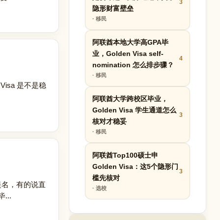
3
隐形财富壁垒
· 移民
阿联酋本地大学高GPA毕
业，Golden Visa self-
4
nomination 怎么排步骤？
· 移民
isa 是不是稳
阿联酋大学跨校区毕业，
Golden Visa 学生通道怎么
3
核对才稳妥
· 移民
阿联酋Top100硕士申
Golden Visa：这5个隐形门
3
槛先核对
提名，有的说直
· 选校
..