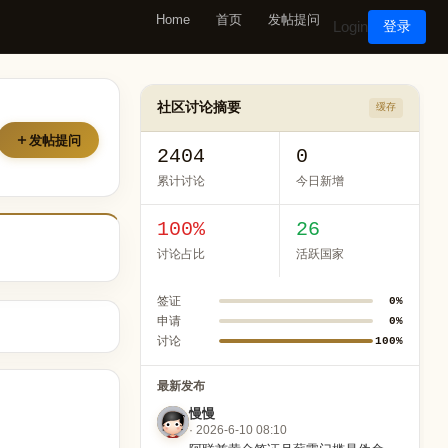
Home
首页
发帖提问
Login
登录
社区讨论摘要
缓存
发帖提问
2404
0
累计讨论
今日新增
100%
26
讨论占比
活跃国家
签证
0%
申请
0%
讨论
100%
最新发布
慢慢
· 2026-6-10 08:10