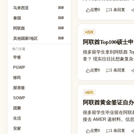
马来西亚
国家
点赞
0
1 条回复
泰国
国家
阿联酋
国家
选校
其他国家/地区
国家
阿联酋Top100硕士申
热门主题
很多留学生拿到阿联酋 Top
学签
拿？ 现实往往比想象复杂。
PGWP
点赞
0
1 条回复
移民
探亲签
移民
SOWP
阿联酋黄金签证自办
团聚
很多留学生毕业留在阿联酋
生活
接去 AMER 递材料。信
安家
点赞
0
1 条回复