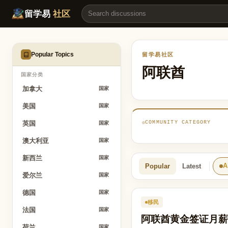
阿联酋
留学易
社区
Popular Topics
留学易社区
阿联酋
国家分类
加拿大
国家
美国
国家
COMMUNITY CATEGORY
英国
国家
澳大利亚
国家
新西兰
国家
Popular
Latest
A
爱尔兰
国家
德国
国家
移民
法国
国家
阿联酋黄金签证月薪
荷兰
国家