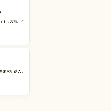
？
阵子，发现一个
.
着确实挺诱人。
.