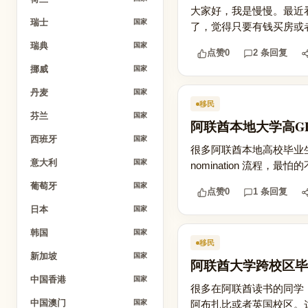
大家好，我是慢慢。最近
瑞士
国家
了，觉得只要有钱买房或者
瑞典
国家
点赞
0
2 条回复
挪威
国家
丹麦
国家
移民
芬兰
国家
阿联酋本地大学高GPA毕业，
西班牙
国家
很多阿联酋本地高校毕业生，拿到
意大利
国家
nomination 流程，
葡萄牙
国家
点赞
0
1 条回复
日本
国家
韩国
国家
移民
新加坡
国家
阿联酋大学跨校区毕业，
中国香港
国家
很多在阿联酋读书的同学
中国澳门
阿布扎比或者英国校区。这
国家