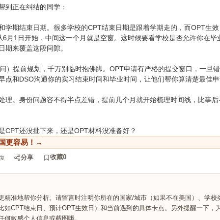
帮到正在纠结的同学：
和学期结束日期。很多学校的CPT结束日期是跟着学期走的，而OPT生
PT从6月1日开始，中间这一个月就是空窗。这时候要看学校是否允许你在毕
束日期来覆盖这段间隙。
顾问）提前规划，千万别临时抱佛脚。OPT申请有严格的提交窗口，一旦
早点和DSO沟通你的实习结束时间和毕业时间，让他们帮你算清楚最佳申
处理。身份问题容不得半点差错，提前几个月就开始梳理时间线，比事后
是CPT还没批下来，还是OPT材料没准备好？
国更容易！→
收藏
0
分享
复
更精准地帮你分析。请留言时注明你所在的国家/城市（如果不在美国）、学校
比如CPT结束日、预计OPT生效日）和当前遇到的具体卡点。另外提醒一下，
任何敏感个人信息或截图哦。