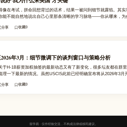
说好‘我为什么来美国’才关键
得像在考试，拼命回想背过的话术，结果一被问到细节就露馅。其实
你能不能自然地说出自己心里那条清晰的学习脉络——你从哪来，为什.
收藏
0
分享
至2026年3月：细节微调下的谈判窗口与策略分析
关于H-1B薪资加权抽签的最新动态又有了新变化，很多坛友都在群
一下最新的情况。虽然USCIS此前已经明确宣布将从2026年3月开始
收藏
0
分享
留学易 · 仅作经验交流，不构成法律或移民建议。