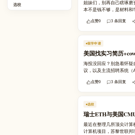
姐妹们，别再自己瞎琢磨
选校
本不是钱不够，是材料和学校
点赞
0
3 条回复
留学申请
美国找实习简历+cov
海投没回应？别急着怀疑
议，以及主流招聘系统（A
点赞
0
3 条回复
选校
瑞士ETH与美国CM
最近在整理几所顶尖计算机
计算机项目，苏黎世联邦理工