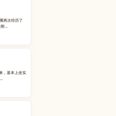
民圈再次经历了
...
据出来，基本上坐实
.