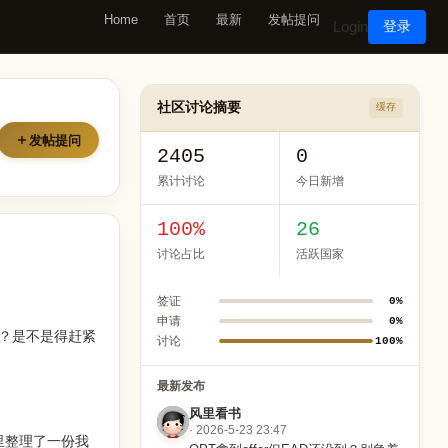
Home
首页
最新
发帖提问
Login
登录
社区讨论摘要
缓存
发帖提问
2405
0
累计讨论
今日新增
100%
26
讨论占比
活跃国家
签证
0%
申请
0%
办？是不是得赶紧
讨论
100%
最新发布
风里看书
· 2026-5-23 23:47
里整理了一份我