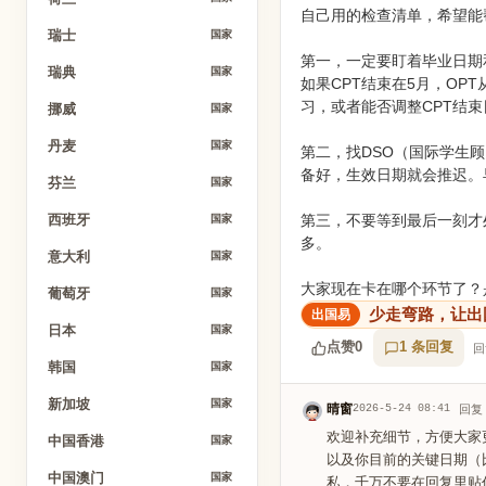
自己用的检查清单，希望能
瑞士
国家
第一，一定要盯着毕业日期
瑞典
国家
如果CPT结束在5月，O
习，或者能否调整CPT结
挪威
国家
丹麦
国家
第二，找DSO（国际学生
备好，生效日期就会推迟。
芬兰
国家
第三，不要等到最后一刻才
西班牙
国家
多。
意大利
国家
大家现在卡在哪个环节了？
葡萄牙
国家
少走弯路，让出
日本
国家
点赞
0
1 条回复
回
韩国
国家
新加坡
国家
晴窗
2026-5-24 08:41
回复
欢迎补充细节，方便大家
中国香港
国家
以及你目前的关键日期（
中国澳门
国家
私，千万不要在回复里贴