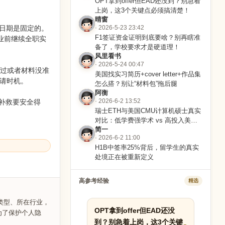
OPT拿到offer但EAD还没到？别急着
上岗，这3个关键点必须搞清楚！
晴窗
效日期是固定的。
· 2026-5-23 23:42
F1签证资金证明到底要啥？别再瞎准
业前继续全职实
备了，学校要求才是硬道理！
风里看书
· 2026-5-24 00:47
错过或者材料没准
美国找实习简历+cover letter+作品集
请时机。
怎么搭？别让“材料包”拖后腿
阿衡
补救要安全得
· 2026-6-2 13:52
瑞士ETH与美国CMU计算机硕士真实
对比：低学费强学术 vs 高投入美国
简一
就业网
· 2026-6-2 11:00
H1B中签率25%背后，留学生的真实
处境正在被重新定义
高参考经验
精选
类型、所在行业，
OPT拿到offer但EAD还没
为了保护个人隐
到？别急着上岗，这3个关键