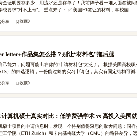
资金证明要存多少、用流水还是存单了！我前阵子看一堆人面签被问
要求“对不上号”。 重点来了： ✅ 美国F1签证的材料，学校国...
收藏
0
分享
er letter+作品集怎么搭？别让“材料包”拖后腿
自己能力，问题可能出在你的“申请材料包”太泛了。 根据美国高校职
TS）的筛选逻辑，一份能过筛的实习申请包，其实有固定结构可循..
收藏
0
分享
U计算机硕士真实对比：低学费强学术 vs 高投入美国
硕士项目的申请信息时，发现一个特别值得深思的取舍问题：同样是全
学院（ETH Zurich）和卡内基梅隆大学（CMU）的路径差异，远不