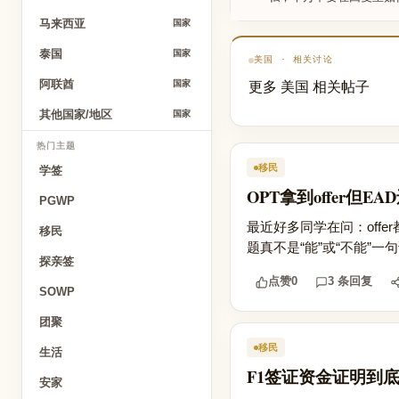
马来西亚
国家
泰国
国家
美国 · 相关讨论
更多 美国 相关帖子
阿联酋
国家
其他国家/地区
国家
热门主题
移民
学签
OPT拿到offer
PGWP
最近好多同学在问：off
移民
题真不是“能”或“不能”一
探亲签
点赞
0
3 条回复
SOWP
团聚
移民
生活
F1签证资金证明到
安家