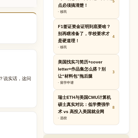
5
点必须搞清楚！
· 移民
F1签证资金证明到底要啥？
别再瞎准备了，学校要求才
4
是硬道理！
· 移民
美国找实习简历+cover
letter+作品集怎么搭？别
3
让“材料包”拖后腿
班？说实话，这问
· 留学申请
瑞士ETH与美国CMU计算机
硕士真实对比：低学费强学
8
术 vs 高投入美国就业网
· 选校