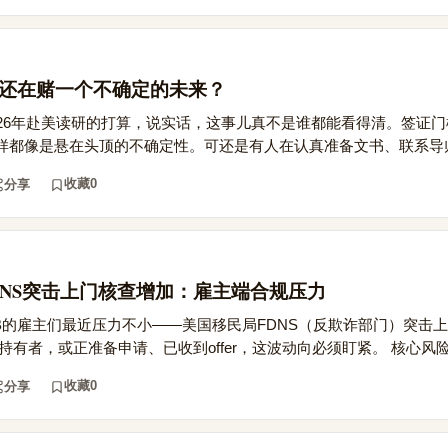
研，还在赌一个不确定的未来？
026年赴美读研的打算，说实话，这事儿真不是谁都能看得清。签证
样都像是悬在头顶的不确定性。可还是有人在认真准备文书、联系导师，
收藏
0
分享
B FDNS突击上门核查增加：雇主端合规压力
1B的雇主们最近压力不小——美国移民局FDNS（反欺诈部门）突击
持有者，或正准备申请、已收到offer，这波动向必须盯紧。 核心风险点
收藏
0
分享