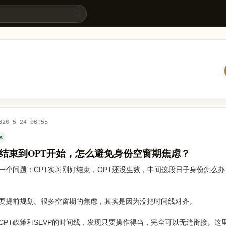
 留学易
026-5-24 06:55
es
T结束到OPT开始，怎么避免身份空窗期焦虑？
一个问题：CPT实习刚好结束，OPT还没生效，中间这段日子身份怎么
要提前规划。很多空窗期的焦虑，其实是因为没把时间线对齐。
CPT政策和SEVP的时间线，发现只要操作得当，完全可以无缝衔接。这