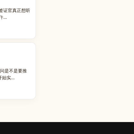
签证官真正想听
..
里问是不是要推
实...