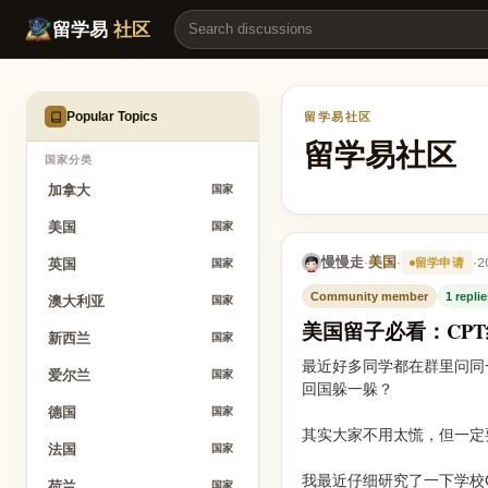
美国留子必看：CPT结束到OPT开始，怎么避免身份空窗期焦虑？ |
留学易
社区
Popular Topics
留学易社区
留学易社区
国家分类
加拿大
国家
美国
国家
慢慢走
美国
·
·
·
2
留学申请
英国
国家
Community member
1 repli
澳大利亚
国家
美国留子必看：CP
新西兰
国家
最近好多同学都在群里问同
爱尔兰
国家
回国躲一躲？
德国
国家
其实大家不用太慌，但一定
法国
国家
我最近仔细研究了一下学校
荷兰
国家