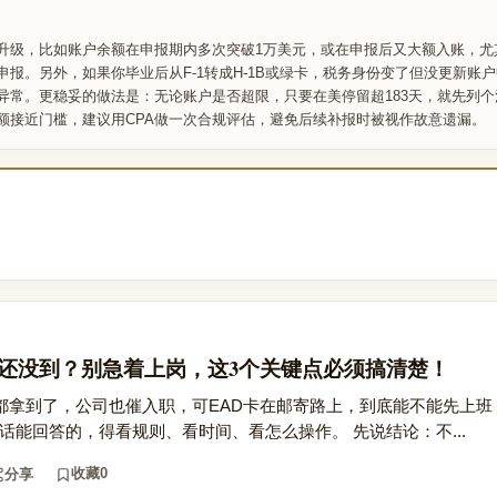
升级，比如账户余额在申报期内多次突破1万美元，或在申报后又大额入账，尤
报。另外，如果你毕业后从F-1转成H-1B或绿卡，税务身份变了但没更新账
异常。更稳妥的做法是：无论账户是否超限，只要在美停留超183天，就先列
额接近门槛，建议用CPA做一次合规评估，避免后续补报时被视作故意遗漏。
但EAD还没到？别急着上岗，这3个关键点必须搞清楚！
er都拿到了，公司也催入职，可EAD卡在邮寄路上，到底能不能先上
句话能回答的，得看规则、看时间、看怎么操作。 先说结论：不...
收藏
0
分享