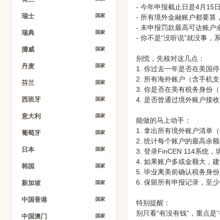
- 今年申报截止日是4月15
瑞士
国家
- 所有境外金融账户都要
- 未申报罚款最高可达账户
瑞典
国家
- 你不是“没听说”就没事
挪威
国家
别慌，先核对这几点：
丹麦
国家
1. 你过去一年是否在美国停
2. 所有海外账户（含手机
芬兰
国家
3. 你是否在美有税务身份
4. 是否曾通过境外账户
西班牙
国家
意大利
国家
能做的马上动手：
1. 拿出所有境外账户清单（
葡萄牙
国家
2. 统计每个账户的最高余
日本
国家
3. 登录FinCEN 114系
4. 如果账户多或金额大，建
韩国
国家
5. 毕业离美前确认税务身
6. 保留所有申报记录，至少
新加坡
国家
中国香港
国家
特别提醒：
别只看“有没有钱”，重点是
中国澳门
国家