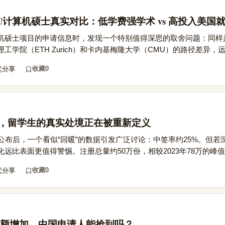
U计算机硕士真实对比：低学费强学术 vs 高投入美国
硕士项目的申请信息时，发现一个特别值得深思的取舍问题：同样是全
学院（ETH Zurich）和卡内基梅隆大学（CMU）的路径差异，远不
收藏
0
分享
背后，留学生的真实处境正在被重新定义
结果公布后，一个看似“回暖”的数据引发广泛讨论：中签率约25%。但
远比表面更值得警惕。注册总量约50万份，相较2023年78万的峰值下
收藏
0
分享
额增加，中国申请人能抢到吗？