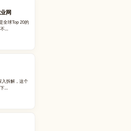
就业网
球Top 20的
...
若深入拆解，这个
...