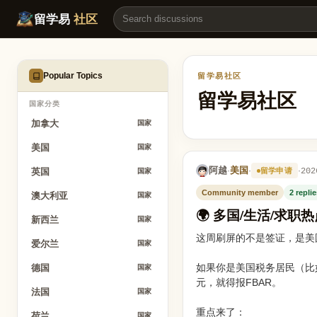
🌍 多国/生活/求职热点｜海外华人FBAR/海外账户申报合规：美国税
留学易
社区
Popular Topics
留学易社区
留学易社区
国家分类
加拿大
国家
美国
国家
阿越
美国
·
·
·
202
留学申请
英国
国家
Community member
2 repli
澳大利亚
国家
🌍 多国/生活/求
新西兰
国家
这周刷屏的不是签证，是美
爱尔兰
国家
如果你是美国税务居民（比
德国
国家
元，就得报FBAR。
法国
国家
重点来了：
荷兰
国家