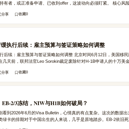
持有者，或正准备申请、已收到offer，这波动向必须盯紧。 核心风险点
收藏
0
分享
用暂缓执行后续：雇主预算与签证策略如何调整
执行后续：雇主预算与签证策略如何调整 北京时间6月12日，美国移
天前，联邦法官Leo Sorokin裁定废除针对H-1B申请人的十万美金附
收藏
0
分享
：EB-2/3冻结，NIW与H1B如何破局？
到2026年6月的Visa Bulletin，心情真的有点复杂。这次的数
绿卡的排期对于中国出生的人来说，几乎是原地踏步。EB-2依旧死..