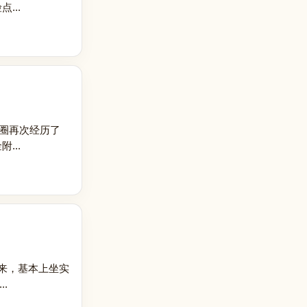
...
民圈再次经历了
...
据出来，基本上坐实
.