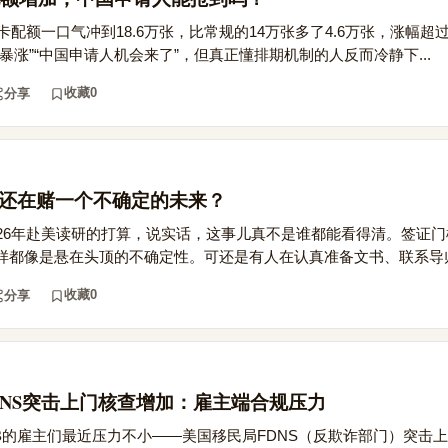
绿卡配额一口气冲到18.6万张，比常规的14万张多了4.6万张，涨幅超
暴涨”“中国申请人机会来了”，但真正懂排期机制的人反而冷静下...
收藏
0
分享
研，还在赌一个不确定的未来？
026年赴美读研的打算，说实话，这事儿真不是谁都能看得清。签证
样都像是悬在头顶的不确定性。可还是有人在认真准备文书、联系导师，
收藏
0
分享
B FDNS突击上门核查增加：雇主端合规压力
1B的雇主们最近压力不小——美国移民局FDNS（反欺诈部门）突击