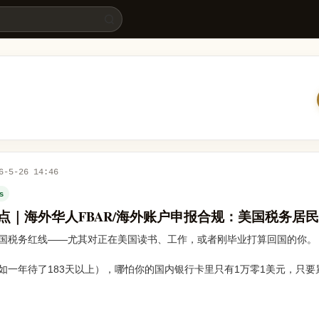
务居民须注意 | 留学易
6-5-26 14:46
es
职热点｜海外华人FBAR/海外账户申报合规：美国税务居
国税务红线——尤其对正在美国读书、工作，或者刚毕业打算回国的你。
如一年待了183天以上），哪怕你的国内银行卡里只有1万零1美元，只要