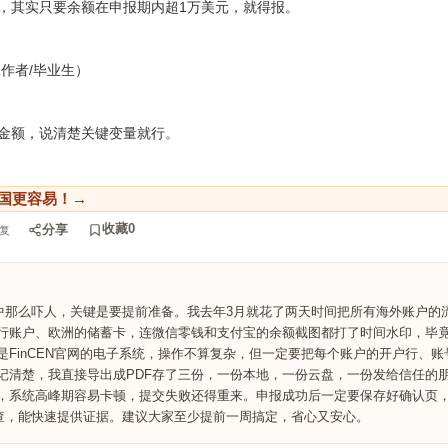
，其实只要余额在申报期内超1万美元，就得报。
作者/毕业生）
金额，说清楚关键变量就行。
国更容易！→
收藏
0
分享
复
象中那么吓人，关键是要提前准备。我去年3月就花了两天时间把所有海外账户的
行账户、欧洲的储蓄卡，连微信零钱和支付宝的余额截图都打了时间水印，毕
是FinCEN官网的电子系统，操作不算复杂，但一定要把每个账户的开户行、
记清楚，我直接导出成PDF存了三份，一份本地，一份云盘，一份发给信任的
，系统高峰期容易卡顿，提交失败还得重来。申报成功后一定要保存好确认页
S抽查，能快速提供证据。建议大家至少提前一周搞定，省心又安心。