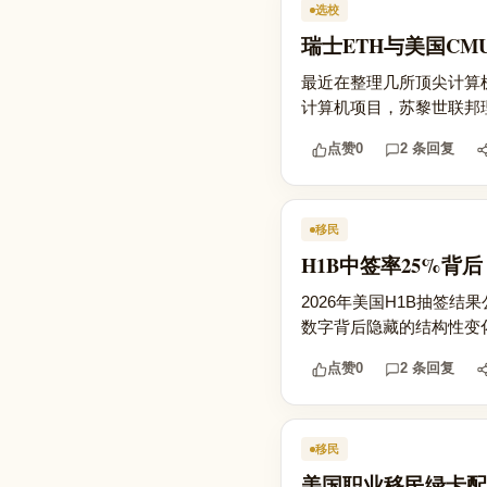
选校
瑞士ETH与美国CM
最近在整理几所顶尖计算机
计算机项目，苏黎世联邦理工
点赞
0
2 条回复
移民
H1B中签率25%
2026年美国H1B抽签
数字背后隐藏的结构性变化
点赞
0
2 条回复
移民
美国职业移民绿卡配