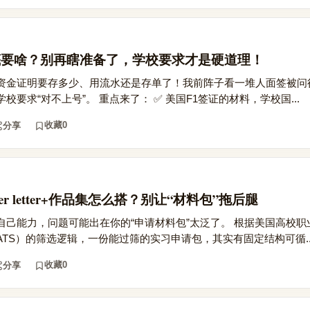
底要啥？别再瞎准备了，学校要求才是硬道理！
资金证明要存多少、用流水还是存单了！我前阵子看一堆人面签被问
要求“对不上号”。 重点来了： ✅ 美国F1签证的材料，学校国...
收藏
0
分享
er letter+作品集怎么搭？别让“材料包”拖后腿
自己能力，问题可能出在你的“申请材料包”太泛了。 根据美国高校职
TS）的筛选逻辑，一份能过筛的实习申请包，其实有固定结构可循..
收藏
0
分享