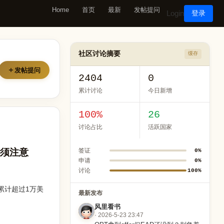
Home
首页
最新
发帖提问
Login
登录
社区讨论摘要
缓存
发帖提问
2404
0
累计讨论
今日新增
100%
26
讨论占比
活跃国家
民须注意
签证
0%
申请
0%
讨论
100%
累计超过1万美
最新发布
风里看书
· 2026-5-23 23:47