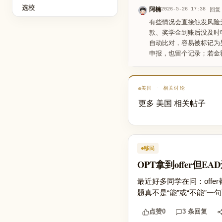
选校
阿楠
2026-5-26 17:38
回复
有些情况会直接触发风险
款、奖学金到账后没及时申
自动比对，容易被标记为
申报，也留个记录；若金
美国 · 相关讨论
更多 美国 相关帖子
移民
OPT拿到offer
最近好多同学在问：off
题真不是“能”或“不能”一
点赞
0
3 条回复