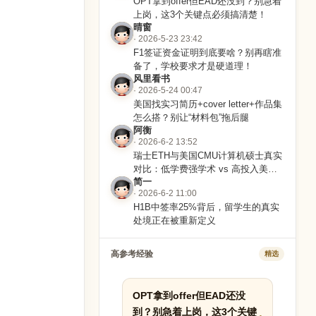
OPT拿到offer但EAD还没到？别急着
上岗，这3个关键点必须搞清楚！
晴窗
· 2026-5-23 23:42
F1签证资金证明到底要啥？别再瞎准
备了，学校要求才是硬道理！
风里看书
· 2026-5-24 00:47
美国找实习简历+cover letter+作品集
怎么搭？别让“材料包”拖后腿
阿衡
· 2026-6-2 13:52
瑞士ETH与美国CMU计算机硕士真实
对比：低学费强学术 vs 高投入美国
简一
就业网
· 2026-6-2 11:00
H1B中签率25%背后，留学生的真实
处境正在被重新定义
高参考经验
精选
OPT拿到offer但EAD还没
到？别急着上岗，这3个关键