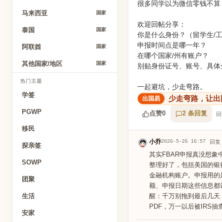
很多同学以为微信零钱不算
马来西亚
国家
欢迎回帖分享：
泰国
国家
你是什么身份？（留学生/工
申报时间点是哪一年？
阿联酋
国家
在哪个国家/州有账户？
其他国家/地区
国家
别贴身份证号、账号、具体
热门主题
一起避坑，少走弯路。
学签
少走弯路，让出
PGWP
点赞
0
2 条回复
回
移民
小乔
2026-5-26 16:57
回复
探亲签
其实FBAR申报真没想
SOWP
整理好了，包括美国的银
金融机构账户。申报用的
团聚
额、申报日期这些信息都
醒：千万别拖到最后几天
生活
PDF，万一以后被IR
安家