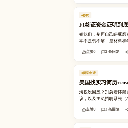
移民
F1签证资金证明到
姐妹们，别再自己瞎琢磨
本不是钱不够，是材料和学校
点赞
0
3 条回复
留学申请
美国找实习简历+cov
海投没回应？别急着怀疑
议，以及主流招聘系统（A
点赞
0
3 条回复