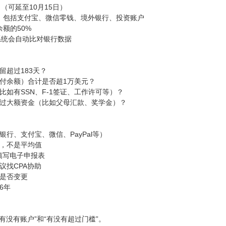
日（可延至10月15日）
算，包括支付宝、微信零钱、境外银行、投资账户
余额的50%
，系统会自动比对银行数据
留超过183天？
支付余额）合计是否超1万美元？
（比如有SSN、F-1签证、工作许可等）？
接收过大额资金（比如父母汇款、奖学金）？
银行、支付宝、微信、PayPal等）
额，不是平均值
统，填写电子申报表
议找CPA协助
份是否变更
6年
“有没有账户”和“有没有超过门槛”。